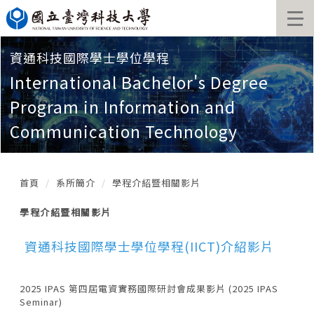
跳
到
主
要
資通科技國際學士學位學程
內
容
International Bachelor's Degree
區
Program in Information and
塊
Communication Technology
首頁
系所簡介
學程介紹暨相關影片
學程介紹暨相關影片
資通科技國際學士學位學程(IICT)介紹影片
2025 IPAS 第四屆電資實務國際研討會成果影片 (2025 IPAS
Seminar)